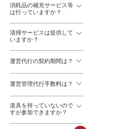
は、弊社のスタッフが現地対応い
消耗品の補充サービス等
たします。
は行っていますか？
弊社スタッフが消耗品の在庫をチ
ェックし、不足している消耗品を
清掃サービスは提供して
購入・補充します。
いますか？
運営代行のサービスの内容として
含まれております。 ※別料金が発
運営代行の契約期間は？
生します。
運営代行委託の契約期間は2年間と
なります。 契約は自動的に更新さ
運営管理代行手数料は？
れます。 ご契約の更新をされない
場合は、満了日の2か月前までにお
運営管理代行手数料は物件により
手続きください。
変動しますので、詳しくはお問い
道具を持っていないので
合わせください。
すが参加できますか？
はい、釣り竿・リール・エサな