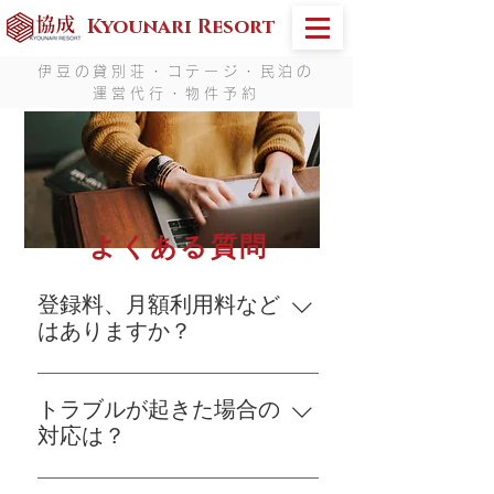
Kyounari Resort
伊豆の貸別荘・コテージ・民泊の
運営代行・物件予約
よくある質問
登録料、月額利用料など
はありますか？
ご予約に対する成約課金制ですの
で、登録料や月額利用料等はござ
トラブルが起きた場合の
いません。
対応は？
現地でトラブルが発生した場合