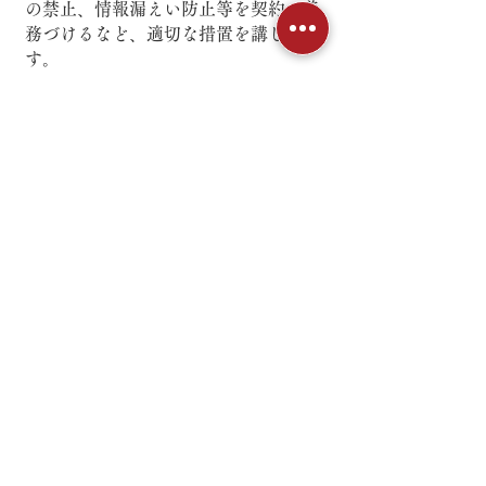
の禁止、情報漏えい防止等を契約で義
務づけるなど、適切な措置を講じま
す。
個人情報の安全管
理対策について
当社のホームページでは、お客様から
ご提供いただいた個人情報を、適切か
つ厳重に管理し、個人情報への不正ア
クセスや個人情報の紛失・破壊・改ざ
ん・漏えい等の防止に必要かつ十分な
安全管理対策を実施します。
協成リゾート株式会社